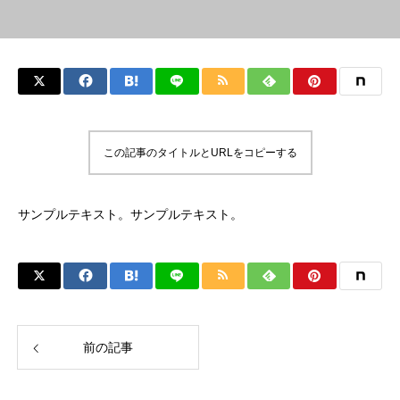
この記事のタイトルとURLをコピーする
サンプルテキスト。サンプルテキスト。
前の記事