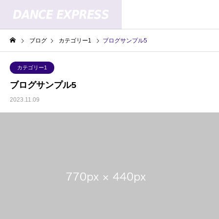
ブログ
カテゴリー1
ブログサンプル5
カテゴリー1
ブログサンプル5
2023.11.09